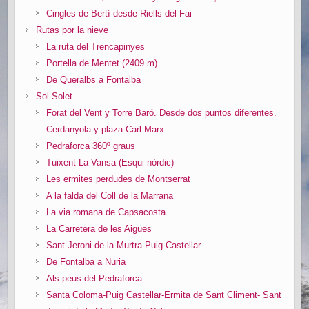
Cingles de Bertí desde Riells del Fai
Rutas por la nieve
La ruta del Trencapinyes
Portella de Mentet (2409 m)
De Queralbs a Fontalba
Sol-Solet
Forat del Vent y Torre Baró. Desde dos puntos diferentes.
Cerdanyola y plaza Carl Marx
Pedraforca 360º graus
Tuixent-La Vansa (Esqui nòrdic)
Les ermites perdudes de Montserrat
A la falda del Coll de la Marrana
La via romana de Capsacosta
La Carretera de les Aigües
Sant Jeroni de la Murtra-Puig Castellar
De Fontalba a Nuria
Als peus del Pedraforca
Santa Coloma-Puig Castellar-Ermita de Sant Climent- Sant