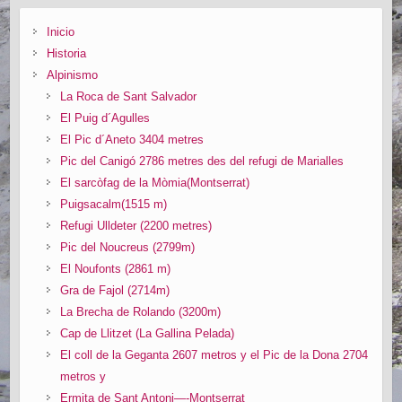
Inicio
Historia
Alpinismo
La Roca de Sant Salvador
El Puig d´Agulles
El Pic d´Aneto 3404 metres
Pic del Canigó 2786 metres des del refugi de Marialles
El sarcòfag de la Mòmia(Montserrat)
Puigsacalm(1515 m)
Refugi Ulldeter (2200 metres)
Pic del Noucreus (2799m)
El Noufonts (2861 m)
Gra de Fajol (2714m)
La Brecha de Rolando (3200m)
Cap de Llitzet (La Gallina Pelada)
El coll de la Geganta 2607 metros y el Pic de la Dona 2704
metros y
Ermita de Sant Antoni—-Montserrat