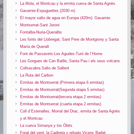
La Mola, el Montcau y la ermita cueva de Santa Agnès.
Gavarnie-Espuguettes (2030 m)
El mayor salto de agua en Europa (420m): Gavarnie
Montserrat-Sant Jeroni
Fontalba-Nuria-Queralbs
Les fonts del Llobregat, Sant Pere de Montgrony y Santa
María de Queralt
Font de Passavets-Les Agudes-Turó de l´Home
Les Gorgues de Can Batlle, Santa Pau i els seus volcans
Collsacabra.Salto de Sallent
La Ruta del Carbon
Ermitas de Montserrat (Primera etapa 6 ermitas)
Ermitas de Montserrat(Segunda etapa 5 ermitas)
Ermitas de Montserrat(tercera etapa 2 ermitas)
Ermitas de Montserrat (cuarta etapa 2 ermitas)
Coll d´Estenalles, Morral del Drac, ermita de Santa Agnès
y el Montcau
La cueva Simanya y los Òbits
Forat del vent, la Cadireta y refugio Vicenç Barbé