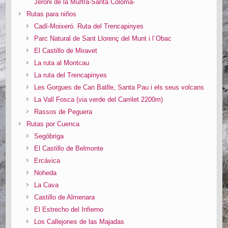
Jeroni de la Murtra-Santa Coloma-
Rutas para niños
Cadí-Moixeró. Ruta del Trencapinyes
Parc Natural de Sant Llorenç del Munt i l´Obac
El Castillo de Miravet
La ruta al Montcau
La ruta del Trencapinyes
Les Gorgues de Can Batlle, Santa Pau i els seus volcans
La Vall Fosca (via verde del Carrilet 2200m)
Rassos de Peguera
Rutas por Cuenca
Segóbriga
El Castillo de Belmonte
Ercávica
Noheda
La Cava
Castillo de Almenara
El Estrecho del Infierno
Los Callejones de las Majadas