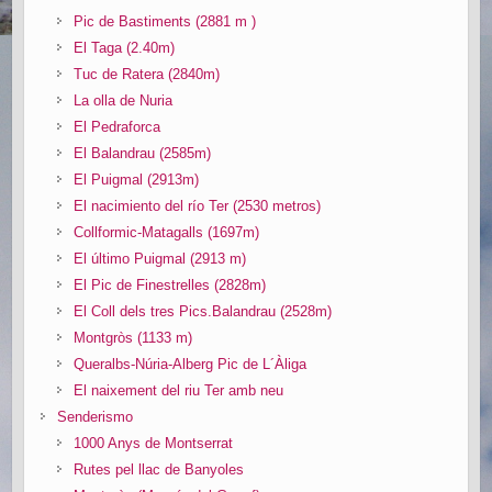
Pic de Bastiments (2881 m )
El Taga (2.40m)
Tuc de Ratera (2840m)
La olla de Nuria
El Pedraforca
El Balandrau (2585m)
El Puigmal (2913m)
El nacimiento del río Ter (2530 metros)
Collformic-Matagalls (1697m)
El último Puigmal (2913 m)
El Pic de Finestrelles (2828m)
El Coll dels tres Pics.Balandrau (2528m)
Montgròs (1133 m)
Queralbs-Núria-Alberg Pic de L´Àliga
El naixement del riu Ter amb neu
Senderismo
1000 Anys de Montserrat
Rutes pel llac de Banyoles