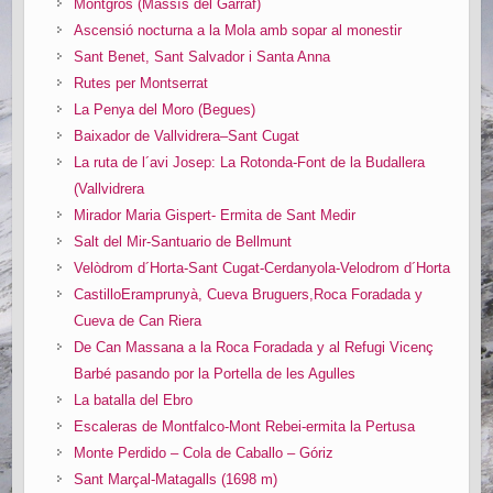
Montgròs (Massís del Garraf)
Ascensió nocturna a la Mola amb sopar al monestir
Sant Benet, Sant Salvador i Santa Anna
Rutes per Montserrat
La Penya del Moro (Begues)
Baixador de Vallvidrera–Sant Cugat
La ruta de l´avi Josep: La Rotonda-Font de la Budallera
(Vallvidrera
Mirador Maria Gispert- Ermita de Sant Medir
Salt del Mir-Santuario de Bellmunt
Velòdrom d´Horta-Sant Cugat-Cerdanyola-Velodrom d´Horta
CastilloEramprunyà, Cueva Bruguers,Roca Foradada y
Cueva de Can Riera
De Can Massana a la Roca Foradada y al Refugi Vicenç
Barbé pasando por la Portella de les Agulles
La batalla del Ebro
Escaleras de Montfalco-Mont Rebei-ermita la Pertusa
Monte Perdido – Cola de Caballo – Góriz
Sant Marçal-Matagalls (1698 m)