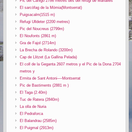
Pic del Canigó 2786 metres des del refugi de Marialles
El sarcòfag de la Mòmia(Montserrat)
Puigsacalm(1515 m)
Refugi Ulldeter (2200 metres)
Pic del Noucreus (2799m)
El Noufonts (2861 m)
Gra de Fajol (2714m)
La Brecha de Rolando (3200m)
Cap de Llitzet (La Gallina Pelada)
El coll de la Geganta 2607 metros y el Pic de la Dona 2704
metros y
Ermita de Sant Antoni—-Montserrat
Pic de Bastiments (2881 m )
El Taga (2.40m)
Tuc de Ratera (2840m)
La olla de Nuria
El Pedraforca
El Balandrau (2585m)
El Puigmal (2913m)