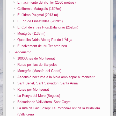
El nacimiento del río Ter (2530 metros)
Collformic-Matagalls (1697m)
El último Puigmal (2913 m)
El Pic de Finestrelles (2828m)
El Coll dels tres Pics.Balandrau (2528m)
Montgròs (1133 m)
Queralbs-Núria-Alberg Pic de L´Àliga
El naixement del riu Ter amb neu
Senderismo
1000 Anys de Montserrat
Rutes pel llac de Banyoles
Montgròs (Massís del Garraf)
Ascensió nocturna a la Mola amb sopar al monestir
Sant Benet, Sant Salvador i Santa Anna
Rutes per Montserrat
La Penya del Moro (Begues)
Baixador de Vallvidrera–Sant Cugat
La ruta de l´avi Josep: La Rotonda-Font de la Budallera
(Vallvidrera