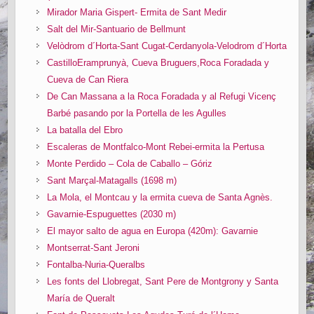
Mirador Maria Gispert- Ermita de Sant Medir
Salt del Mir-Santuario de Bellmunt
Velòdrom d´Horta-Sant Cugat-Cerdanyola-Velodrom d´Horta
CastilloEramprunyà, Cueva Bruguers,Roca Foradada y
Cueva de Can Riera
De Can Massana a la Roca Foradada y al Refugi Vicenç
Barbé pasando por la Portella de les Agulles
La batalla del Ebro
Escaleras de Montfalco-Mont Rebei-ermita la Pertusa
Monte Perdido – Cola de Caballo – Góriz
Sant Marçal-Matagalls (1698 m)
La Mola, el Montcau y la ermita cueva de Santa Agnès.
Gavarnie-Espuguettes (2030 m)
El mayor salto de agua en Europa (420m): Gavarnie
Montserrat-Sant Jeroni
Fontalba-Nuria-Queralbs
Les fonts del Llobregat, Sant Pere de Montgrony y Santa
María de Queralt