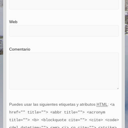
Web
Comentario
Puedes usar las siguientes etiquetas y atributos
HTML
:
<a
href="" title=""> <abbr title=""> <acronym
title=""> <b> <blockquote cite=""> <cite> <code>
<del datetime=""> <em> <i> <q cite=""> <strike>