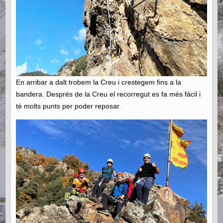
En arribar a dalt trobem la Creu i crestegem fins a la
bandera. Després de la Creu el recorregut es fa més fàcil i
té molts punts per poder reposar.