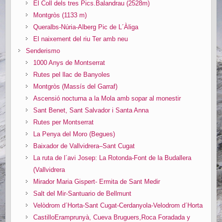
El Coll dels tres Pics.Balandrau (2528m)
Montgròs (1133 m)
Queralbs-Núria-Alberg Pic de L´Àliga
El naixement del riu Ter amb neu
Senderismo
1000 Anys de Montserrat
Rutes pel llac de Banyoles
Montgròs (Massís del Garraf)
Ascensió nocturna a la Mola amb sopar al monestir
Sant Benet, Sant Salvador i Santa Anna
Rutes per Montserrat
La Penya del Moro (Begues)
Baixador de Vallvidrera–Sant Cugat
La ruta de l´avi Josep: La Rotonda-Font de la Budallera
(Vallvidrera
Mirador Maria Gispert- Ermita de Sant Medir
Salt del Mir-Santuario de Bellmunt
Velòdrom d´Horta-Sant Cugat-Cerdanyola-Velodrom d´Horta
CastilloEramprunyà, Cueva Bruguers,Roca Foradada y