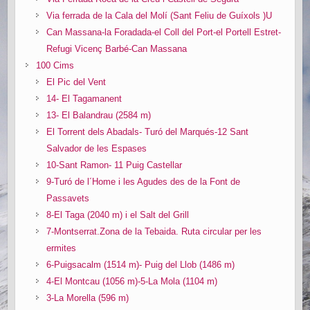
Via ferrada de la Cala del Molí (Sant Feliu de Guíxols )U
Can Massana-la Foradada-el Coll del Port-el Portell Estret-
Refugi Vicenç Barbé-Can Massana
100 Cims
El Pic del Vent
14- El Tagamanent
13- El Balandrau (2584 m)
El Torrent dels Abadals- Turó del Marqués-12 Sant
Salvador de les Espases
10-Sant Ramon- 11 Puig Castellar
9-Turó de l´Home i les Agudes des de la Font de
Passavets
8-El Taga (2040 m) i el Salt del Grill
7-Montserrat.Zona de la Tebaida. Ruta circular per les
ermites
6-Puigsacalm (1514 m)- Puig del Llob (1486 m)
4-El Montcau (1056 m)-5-La Mola (1104 m)
3-La Morella (596 m)