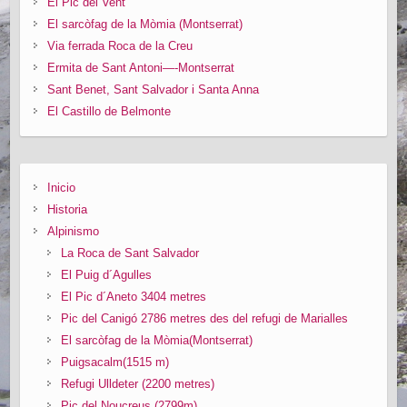
El Pic del Vent
El sarcòfag de la Mòmia (Montserrat)
Via ferrada Roca de la Creu
Ermita de Sant Antoni—-Montserrat
Sant Benet, Sant Salvador i Santa Anna
El Castillo de Belmonte
Inicio
Historia
Alpinismo
La Roca de Sant Salvador
El Puig d´Agulles
El Pic d´Aneto 3404 metres
Pic del Canigó 2786 metres des del refugi de Marialles
El sarcòfag de la Mòmia(Montserrat)
Puigsacalm(1515 m)
Refugi Ulldeter (2200 metres)
Pic del Noucreus (2799m)