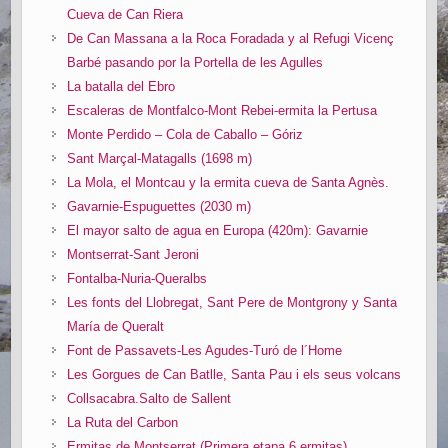
Cueva de Can Riera
De Can Massana a la Roca Foradada y al Refugi Vicenç
Barbé pasando por la Portella de les Agulles
La batalla del Ebro
Escaleras de Montfalco-Mont Rebei-ermita la Pertusa
Monte Perdido – Cola de Caballo – Góriz
Sant Marçal-Matagalls (1698 m)
La Mola, el Montcau y la ermita cueva de Santa Agnès.
Gavarnie-Espuguettes (2030 m)
El mayor salto de agua en Europa (420m): Gavarnie
Montserrat-Sant Jeroni
Fontalba-Nuria-Queralbs
Les fonts del Llobregat, Sant Pere de Montgrony y Santa
María de Queralt
Font de Passavets-Les Agudes-Turó de l´Home
Les Gorgues de Can Batlle, Santa Pau i els seus volcans
Collsacabra.Salto de Sallent
La Ruta del Carbon
Ermitas de Montserrat (Primera etapa 6 ermitas)