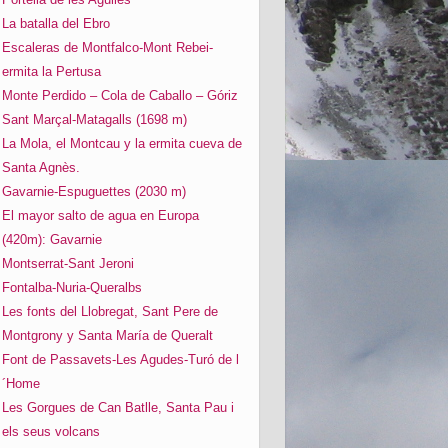
La batalla del Ebro
Escaleras de Montfalco-Mont Rebei-
ermita la Pertusa
Monte Perdido – Cola de Caballo – Góriz
Sant Marçal-Matagalls (1698 m)
La Mola, el Montcau y la ermita cueva de
Santa Agnès.
Gavarnie-Espuguettes (2030 m)
El mayor salto de agua en Europa
(420m): Gavarnie
Montserrat-Sant Jeroni
Fontalba-Nuria-Queralbs
Les fonts del Llobregat, Sant Pere de
Montgrony y Santa María de Queralt
Font de Passavets-Les Agudes-Turó de l
´Home
Les Gorgues de Can Batlle, Santa Pau i
els seus volcans