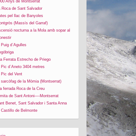
00 Anys de Montserrat
 Roca de Sant Salvador
tes pel llac de Banyoles
ntgròs (Massís del Garraf)
censió nocturna a la Mola amb sopar al
nestir
 Puig d´Agulles
góbriga
a Ferrata Estrecho de Priego
 Pic d´Aneto 3404 metres
 Pic del Vent
 sarcòfag de la Mòmia (Montserrat)
a ferrada Roca de la Creu
mita de Sant Antoni—-Montserrat
nt Benet, Sant Salvador i Santa Anna
 Castillo de Belmonte
icio