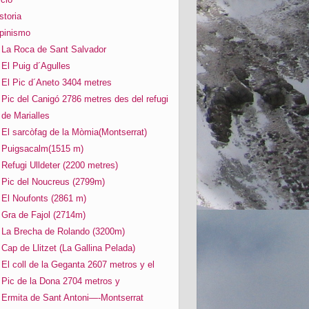
storia
pinismo
La Roca de Sant Salvador
El Puig d´Agulles
El Pic d´Aneto 3404 metres
Pic del Canigó 2786 metres des del refugi
de Marialles
El sarcòfag de la Mòmia(Montserrat)
Puigsacalm(1515 m)
Refugi Ulldeter (2200 metres)
Pic del Noucreus (2799m)
El Noufonts (2861 m)
Gra de Fajol (2714m)
La Brecha de Rolando (3200m)
Cap de Llitzet (La Gallina Pelada)
El coll de la Geganta 2607 metros y el
Pic de la Dona 2704 metros y
Ermita de Sant Antoni—-Montserrat