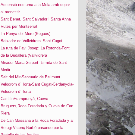
Ascensió nocturna a la Mola amb sopar
al monestir
Sant Benet, Sant Salvador i Santa Anna
Rutes per Montserrat
La Penya del Moro (Begues)
Baixador de Vallvidrera–Sant Cugat
La ruta de l´avi Josep: La Rotonda-Font
de la Budallera (Vallvidrera
Mirador Maria Gispert- Ermita de Sant
Medir
Salt del Mir-Santuario de Bellmunt
Velòdrom d´Horta-Sant Cugat-Cerdanyola-
Velodrom d´Horta
CastilloEramprunyà, Cueva
Bruguers,Roca Foradada y Cueva de Can
Riera
De Can Massana a la Roca Foradada y al
Refugi Vicenç Barbé pasando por la
Portella de les Agulles