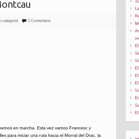
Montcau
10
La
Ru
n categoría
1 Comentario
Mo
As
mo
El
Se
Ví
El
El
El
Vi
Er
Sa
El
nemos en marcha. Esta vez vamos Francesc y
es para iniciar una ruta hacia el Morral del Drac, la
In