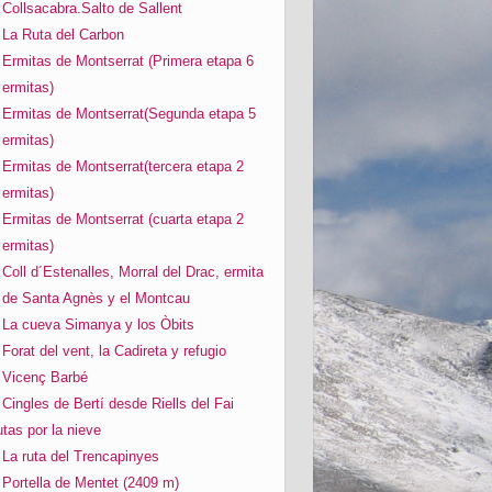
Collsacabra.Salto de Sallent
La Ruta del Carbon
Ermitas de Montserrat (Primera etapa 6
ermitas)
Ermitas de Montserrat(Segunda etapa 5
ermitas)
Ermitas de Montserrat(tercera etapa 2
ermitas)
Ermitas de Montserrat (cuarta etapa 2
ermitas)
Coll d´Estenalles, Morral del Drac, ermita
de Santa Agnès y el Montcau
La cueva Simanya y los Òbits
Forat del vent, la Cadireta y refugio
Vicenç Barbé
Cingles de Bertí desde Riells del Fai
tas por la nieve
La ruta del Trencapinyes
Portella de Mentet (2409 m)