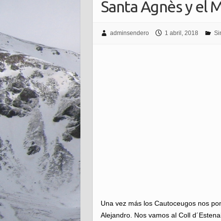
Santa Agnès y el 
adminsendero
1 abril, 2018
Si
Una vez más los Cautoceugos nos po
Alejandro. Nos vamos al Coll d´Estenall