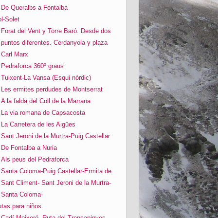
De Queralbs a Fontalba
l-Solet
Forat del Vent y Torre Baró. Desde dos
puntos diferentes. Cerdanyola y plaza
Carl Marx
Pedraforca 360º graus
Tuixent-La Vansa (Esqui nòrdic)
Les ermites perdudes de Montserrat
A la falda del Coll de la Marrana
La via romana de Capsacosta
La Carretera de les Aigües
Sant Jeroni de la Murtra-Puig Castellar
De Fontalba a Nuria
Als peus del Pedraforca
Santa Coloma-Puig Castellar-Ermita de
Sant Climent- Sant Jeroni de la Murtra-
Santa Coloma-
tas para niños
Cadí-Moixeró. Ruta del Trencapinyes