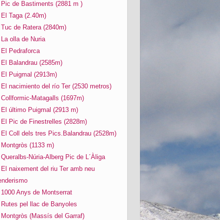
Pic de Bastiments (2881 m )
El Taga (2.40m)
Tuc de Ratera (2840m)
La olla de Nuria
El Pedraforca
El Balandrau (2585m)
El Puigmal (2913m)
El nacimiento del río Ter (2530 metros)
Collformic-Matagalls (1697m)
El último Puigmal (2913 m)
El Pic de Finestrelles (2828m)
El Coll dels tres Pics.Balandrau (2528m)
Montgròs (1133 m)
Queralbs-Núria-Alberg Pic de L´Àliga
El naixement del riu Ter amb neu
enderismo
1000 Anys de Montserrat
Rutes pel llac de Banyoles
Montgròs (Massís del Garraf)