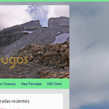
or Cuenca
Vias Ferratas
100 Cims
radas recientes