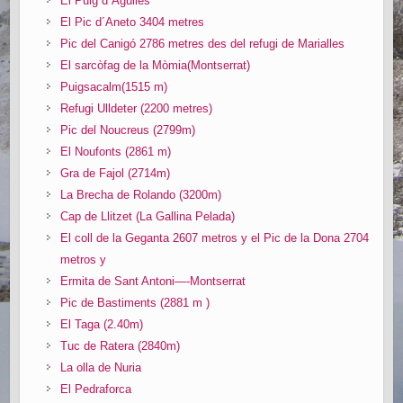
El Puig d´Agulles
El Pic d´Aneto 3404 metres
Pic del Canigó 2786 metres des del refugi de Marialles
El sarcòfag de la Mòmia(Montserrat)
Puigsacalm(1515 m)
Refugi Ulldeter (2200 metres)
Pic del Noucreus (2799m)
El Noufonts (2861 m)
Gra de Fajol (2714m)
La Brecha de Rolando (3200m)
Cap de Llitzet (La Gallina Pelada)
El coll de la Geganta 2607 metros y el Pic de la Dona 2704
metros y
Ermita de Sant Antoni—-Montserrat
Pic de Bastiments (2881 m )
El Taga (2.40m)
Tuc de Ratera (2840m)
La olla de Nuria
El Pedraforca