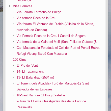
Segóbriga
Vias Ferratas
Vía Ferrata Estrecho de Priego
Via ferrada Roca de la Creu
Vía ferrata El Ventano del Diablo (Villalba de la Sierra,
provincia de Cuenca)
Via Ferrada Roca de la Creu i Castell de Segura
Via ferrada de la Cala del Molí (Sant Feliu de Guíxols )U
Can Massana-la Foradada-el Coll del Port-el Portell Estret-
Refugi Vicenç Barbé-Can Massana
100 Cims
El Pic del Vent
14- El Tagamanent
13- El Balandrau (2584 m)
El Torrent dels Abadals- Turó del Marqués-12 Sant
Salvador de les Espases
10-Sant Ramon- 11 Puig Castellar
9-Turó de l´Home i les Agudes des de la Font de
Passavets