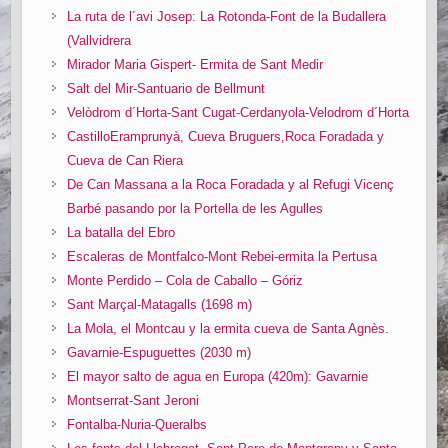
La ruta de l´avi Josep: La Rotonda-Font de la Budallera
(Vallvidrera
Mirador Maria Gispert- Ermita de Sant Medir
Salt del Mir-Santuario de Bellmunt
Velòdrom d´Horta-Sant Cugat-Cerdanyola-Velodrom d´Horta
CastilloEramprunyà, Cueva Bruguers,Roca Foradada y
Cueva de Can Riera
De Can Massana a la Roca Foradada y al Refugi Vicenç
Barbé pasando por la Portella de les Agulles
La batalla del Ebro
Escaleras de Montfalco-Mont Rebei-ermita la Pertusa
Monte Perdido – Cola de Caballo – Góriz
Sant Marçal-Matagalls (1698 m)
La Mola, el Montcau y la ermita cueva de Santa Agnès.
Gavarnie-Espuguettes (2030 m)
El mayor salto de agua en Europa (420m): Gavarnie
Montserrat-Sant Jeroni
Fontalba-Nuria-Queralbs