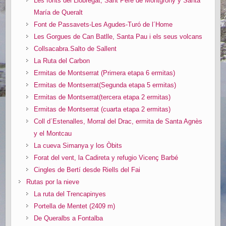
Les fonts del Llobregat, Sant Pere de Montgrony y Santa
María de Queralt
Font de Passavets-Les Agudes-Turó de l´Home
Les Gorgues de Can Batlle, Santa Pau i els seus volcans
Collsacabra.Salto de Sallent
La Ruta del Carbon
Ermitas de Montserrat (Primera etapa 6 ermitas)
Ermitas de Montserrat(Segunda etapa 5 ermitas)
Ermitas de Montserrat(tercera etapa 2 ermitas)
Ermitas de Montserrat (cuarta etapa 2 ermitas)
Coll d´Estenalles, Morral del Drac, ermita de Santa Agnès
y el Montcau
La cueva Simanya y los Òbits
Forat del vent, la Cadireta y refugio Vicenç Barbé
Cingles de Bertí desde Riells del Fai
Rutas por la nieve
La ruta del Trencapinyes
Portella de Mentet (2409 m)
De Queralbs a Fontalba