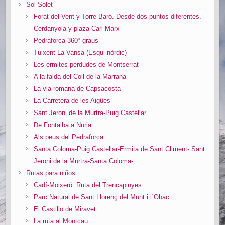
Sol-Solet
Forat del Vent y Torre Baró. Desde dos puntos diferentes.
Cerdanyola y plaza Carl Marx
Pedraforca 360º graus
Tuixent-La Vansa (Esqui nòrdic)
Les ermites perdudes de Montserrat
A la falda del Coll de la Marrana
La via romana de Capsacosta
La Carretera de les Aigües
Sant Jeroni de la Murtra-Puig Castellar
De Fontalba a Nuria
Als peus del Pedraforca
Santa Coloma-Puig Castellar-Ermita de Sant Climent- Sant
Jeroni de la Murtra-Santa Coloma-
Rutas para niños
Cadí-Moixeró. Ruta del Trencapinyes
Parc Natural de Sant Llorenç del Munt i l´Obac
El Castillo de Miravet
La ruta al Montcau