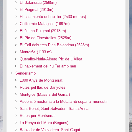
El Balandrau (2585m)
El Puigmal (2913m)
El nacimiento del río Ter (2530 metros)
Collformic-Matagalls (1697m)
El último Puigmal (2913 m)
El Pic de Finestrelles (2828m)
El Coll dels tres Pics.Balandrau (2528m)
Montgròs (1133 m)
Queralbs-Núria-Alberg Pic de L´Àliga
El naixement del riu Ter amb neu
Senderismo
1000 Anys de Montserrat
Rutes pel llac de Banyoles
Montgròs (Massís del Garraf)
Ascensió nocturna a la Mola amb sopar al monestir
Sant Benet, Sant Salvador i Santa Anna
Rutes per Montserrat
La Penya del Moro (Begues)
Baixador de Vallvidrera–Sant Cugat