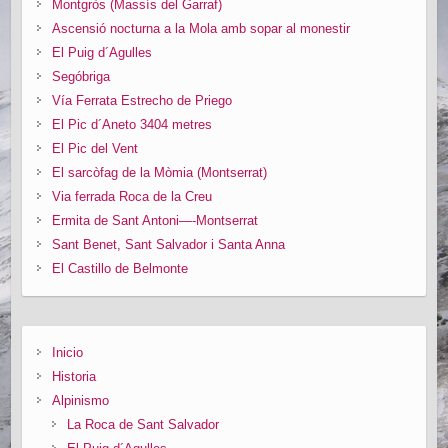
Montgròs (Massís del Garraf)
Ascensió nocturna a la Mola amb sopar al monestir
El Puig d´Agulles
Segóbriga
Vía Ferrata Estrecho de Priego
El Pic d´Aneto 3404 metres
El Pic del Vent
El sarcòfag de la Mòmia (Montserrat)
Via ferrada Roca de la Creu
Ermita de Sant Antoni—-Montserrat
Sant Benet, Sant Salvador i Santa Anna
El Castillo de Belmonte
Inicio
Historia
Alpinismo
La Roca de Sant Salvador