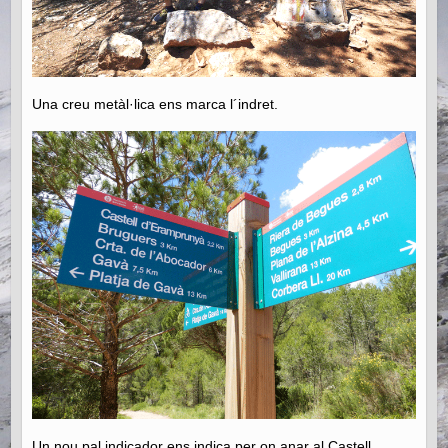
Una creu metàl·lica ens marca l´indret.
Un nou pal indicador ens indica per on anar al Castell