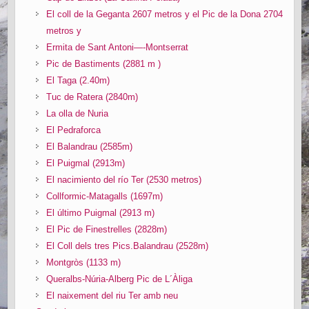
El coll de la Geganta 2607 metros y el Pic de la Dona 2704
metros y
Ermita de Sant Antoni—-Montserrat
Pic de Bastiments (2881 m )
El Taga (2.40m)
Tuc de Ratera (2840m)
La olla de Nuria
El Pedraforca
El Balandrau (2585m)
El Puigmal (2913m)
El nacimiento del río Ter (2530 metros)
Collformic-Matagalls (1697m)
El último Puigmal (2913 m)
El Pic de Finestrelles (2828m)
El Coll dels tres Pics.Balandrau (2528m)
Montgròs (1133 m)
Queralbs-Núria-Alberg Pic de L´Àliga
El naixement del riu Ter amb neu