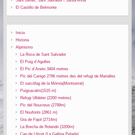
Sant Benet, Sant Salvador i Santa Anna
El Castillo de Belmonte
Inicio
Historia
Alpinismo
La Roca de Sant Salvador
El Puig d´Agulles
El Pic d´Aneto 3404 metres
Pic del Canigó 2786 metres des del refugi de Marialles
El sarcòfag de la Mòmia(Montserrat)
Puigsacalm(1515 m)
Refugi Ulldeter (2200 metres)
Pic del Noucreus (2799m)
El Noufonts (2861 m)
Gra de Fajol (2714m)
La Brecha de Rolando (3200m)
Cap de Llitzet (La Gallina Pelada)