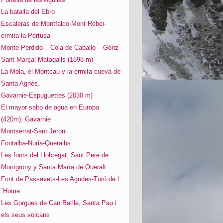
La batalla del Ebro
Escaleras de Montfalco-Mont Rebei-
ermita la Pertusa
Monte Perdido – Cola de Caballo – Góriz
Sant Marçal-Matagalls (1698 m)
La Mola, el Montcau y la ermita cueva de
Santa Agnès.
Gavarnie-Espuguettes (2030 m)
El mayor salto de agua en Europa
(420m): Gavarnie
Montserrat-Sant Jeroni
Fontalba-Nuria-Queralbs
Les fonts del Llobregat, Sant Pere de
Montgrony y Santa María de Queralt
Font de Passavets-Les Agudes-Turó de l
´Home
Les Gorgues de Can Batlle, Santa Pau i
els seus volcans