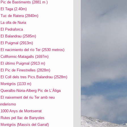
Pic de Bastiments (2881 m )
El Taga (2.40m)
Tuc de Ratera (2840m)
La olla de Nuria
El Pedraforca
El Balandrau (2585m)
El Puigmal (2913m)
El nacimiento del río Ter (2530 metros)
Collformic-Matagalls (1697m)
El último Puigmal (2913 m)
El Pic de Finestrelles (2828m)
El Coll dels tres Pics.Balandrau (2528m)
Montgròs (1133 m)
Queralbs-Núria-Alberg Pic de L´Àliga
El naixement del riu Ter amb neu
enderismo
1000 Anys de Montserrat
Rutes pel llac de Banyoles
Montgròs (Massís del Garraf)