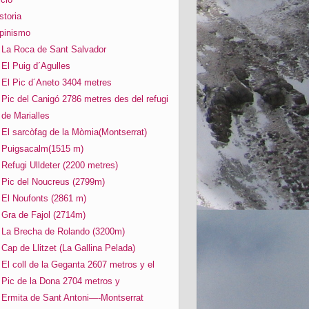
storia
pinismo
La Roca de Sant Salvador
El Puig d´Agulles
El Pic d´Aneto 3404 metres
Pic del Canigó 2786 metres des del refugi
de Marialles
El sarcòfag de la Mòmia(Montserrat)
Puigsacalm(1515 m)
Refugi Ulldeter (2200 metres)
Pic del Noucreus (2799m)
El Noufonts (2861 m)
Gra de Fajol (2714m)
La Brecha de Rolando (3200m)
Cap de Llitzet (La Gallina Pelada)
El coll de la Geganta 2607 metros y el
Pic de la Dona 2704 metros y
Ermita de Sant Antoni—-Montserrat