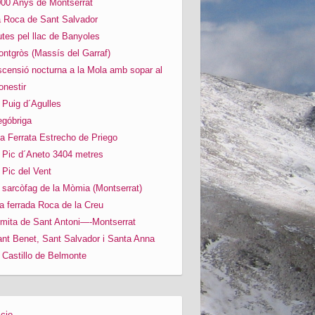
00 Anys de Montserrat
 Roca de Sant Salvador
tes pel llac de Banyoles
ntgròs (Massís del Garraf)
censió nocturna a la Mola amb sopar al
nestir
 Puig d´Agulles
góbriga
a Ferrata Estrecho de Priego
 Pic d´Aneto 3404 metres
 Pic del Vent
 sarcòfag de la Mòmia (Montserrat)
a ferrada Roca de la Creu
mita de Sant Antoni—-Montserrat
nt Benet, Sant Salvador i Santa Anna
 Castillo de Belmonte
icio