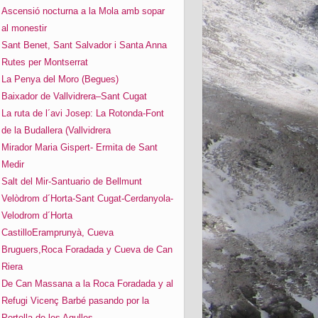
Ascensió nocturna a la Mola amb sopar
al monestir
Sant Benet, Sant Salvador i Santa Anna
Rutes per Montserrat
La Penya del Moro (Begues)
Baixador de Vallvidrera–Sant Cugat
La ruta de l´avi Josep: La Rotonda-Font
de la Budallera (Vallvidrera
Mirador Maria Gispert- Ermita de Sant
Medir
Salt del Mir-Santuario de Bellmunt
Velòdrom d´Horta-Sant Cugat-Cerdanyola-
Velodrom d´Horta
CastilloEramprunyà, Cueva
Bruguers,Roca Foradada y Cueva de Can
Riera
De Can Massana a la Roca Foradada y al
Refugi Vicenç Barbé pasando por la
Portella de les Agulles