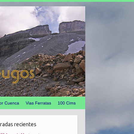
or Cuenca
Vias Ferratas
100 Cims
radas recientes