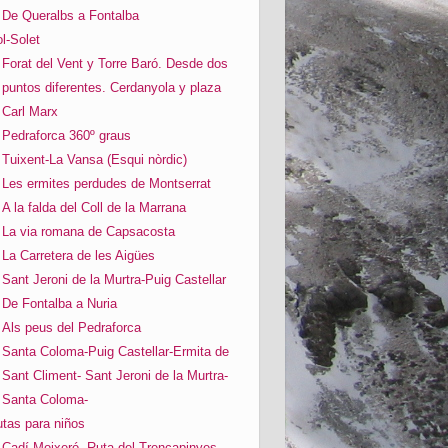
De Queralbs a Fontalba
l-Solet
Forat del Vent y Torre Baró. Desde dos
puntos diferentes. Cerdanyola y plaza
Carl Marx
Pedraforca 360º graus
Tuixent-La Vansa (Esqui nòrdic)
Les ermites perdudes de Montserrat
A la falda del Coll de la Marrana
La via romana de Capsacosta
La Carretera de les Aigües
Sant Jeroni de la Murtra-Puig Castellar
De Fontalba a Nuria
Als peus del Pedraforca
Santa Coloma-Puig Castellar-Ermita de
Sant Climent- Sant Jeroni de la Murtra-
Santa Coloma-
tas para niños
Cadí-Moixeró. Ruta del Trencapinyes