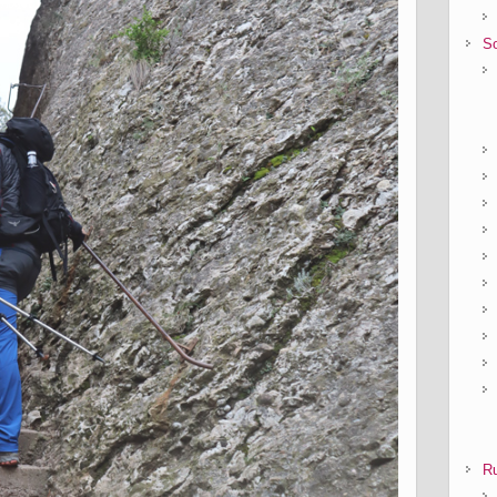
So
Ru