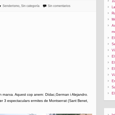
10
Senderismo
,
Sin categoría
Sin comentarios
La
Ru
Mo
As
mo
El
Se
Ví
El
El
El
Vi
Er
Sa
El
 marxa. Aquest cop anem: Dídac,German i Alejandro.
per 3 espectaculars ermites de Montserrat (Sant Benet,
In