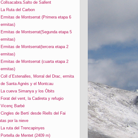
Collsacabra.Salto de Sallent
La Ruta del Carbon
Ermitas de Montserrat (Primera etapa 6
ermitas)
Ermitas de Montserrat(Segunda etapa 5
ermitas)
Ermitas de Montserrat(tercera etapa 2
ermitas)
Ermitas de Montserrat (cuarta etapa 2
ermitas)
Coll d´Estenalles, Morral del Drac, ermita
de Santa Agnès y el Montcau
La cueva Simanya y los Òbits
Forat del vent, la Cadireta y refugio
Vicenç Barbé
Cingles de Bertí desde Riells del Fai
tas por la nieve
La ruta del Trencapinyes
Portella de Mentet (2409 m)