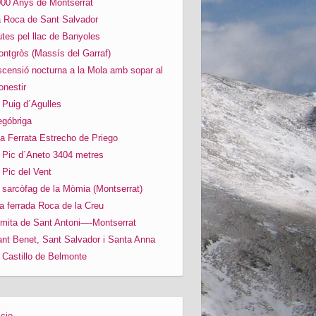
00 Anys de Montserrat
 Roca de Sant Salvador
tes pel llac de Banyoles
ntgròs (Massís del Garraf)
censió nocturna a la Mola amb sopar al
nestir
 Puig d´Agulles
góbriga
a Ferrata Estrecho de Priego
 Pic d´Aneto 3404 metres
 Pic del Vent
 sarcòfag de la Mòmia (Montserrat)
a ferrada Roca de la Creu
mita de Sant Antoni—-Montserrat
nt Benet, Sant Salvador i Santa Anna
 Castillo de Belmonte
icio